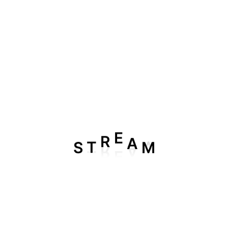
S
M
T
R
E
A